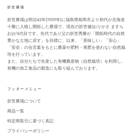
折笠農場
折笠農場は明治42年(1909年)に福島県相馬市より初代が北海道
十勝に入植し開拓した農場で、現在の折笠健(おりかさ ますら
お)が5代目です。先代であり父の折笠秀勝が「開拓時代の自然
豊かな土地に戻す」を目標に、以来、「美味しい」「安心」
「安全」の合言葉をもとに農薬や肥料・堆肥を使わない自然栽
培を行っています。
また、自分たちで生産した有機農産物（自然栽培）を利用し、
有機の加工食品の製造にも取り組んでおります。
フッターメニュー
折笠農場について
商品一覧
特定商取引に基づく表記
プライバシーポリシー