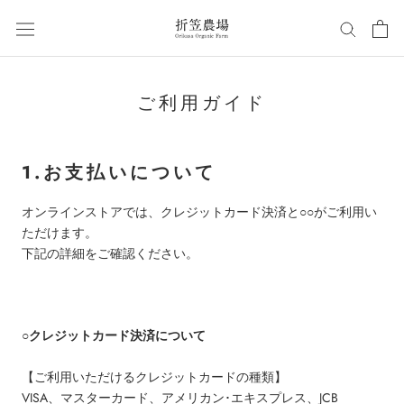
ス
キ
ッ
プ
し
ご利用ガイド
て
コ
ン
1.お支払いについて
テ
ン
オンラインストアでは、クレジットカード決済と○○がご利用い
ツ
ただけます。
に
下記の詳細をご確認ください。
移
動
す
る
○クレジットカード決済について
【ご利用いただけるクレジットカードの種類】
VISA、マスターカード、アメリカン･エキスプレス、JCB